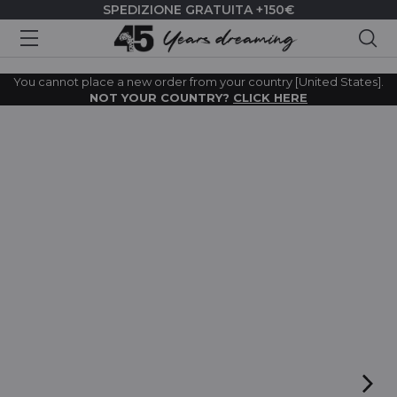
SPEDIZIONE GRATUITA +150€
Cer
You cannot place a new order from your country [United States].
NOT YOUR COUNTRY?
CLICK HERE