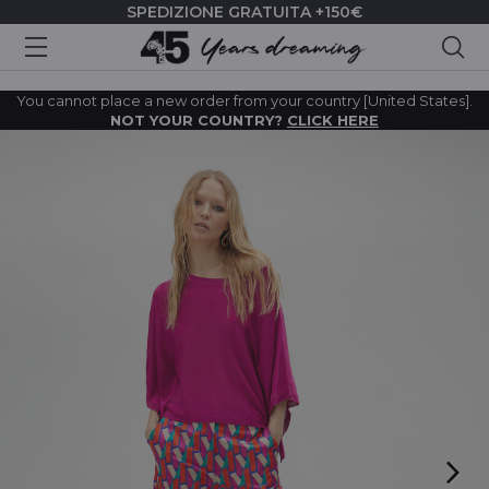
SPEDIZIONE GRATUITA +150€
Cer
You cannot place a new order from your country [United States].
NOT YOUR COUNTRY?
CLICK HERE