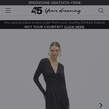
SPEDIZIONE GRATUITA +150€
Cer
You cannot place a new order from your country [United States].
NOT YOUR COUNTRY?
CLICK HERE