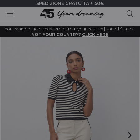
SPEDIZIONE GRATUITA +150€
Cer
You cannot place a new order from your country [United States].
NOT YOUR COUNTRY?
CLICK HERE