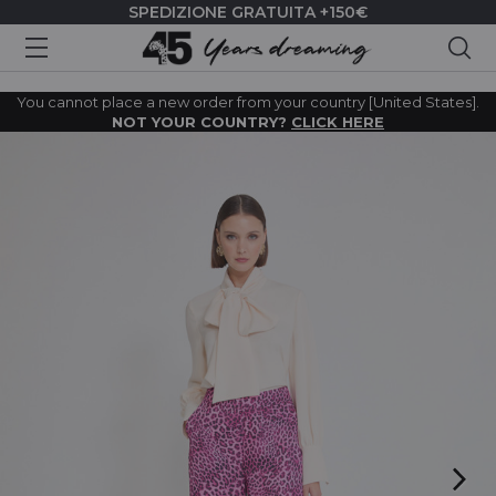
SPEDIZIONE GRATUITA +150€
Cer
You cannot place a new order from your country [United States].
NOT YOUR COUNTRY?
CLICK HERE