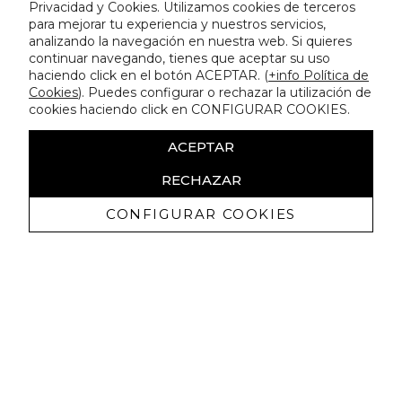
Privacidad y Cookies. Utilizamos cookies de terceros
para mejorar tu experiencia y nuestros servicios,
analizando la navegación en nuestra web. Si quieres
continuar navegando, tienes que aceptar su uso
haciendo click en el botón ACEPTAR. (
+info Política de
Cookies
). Puedes configurar o rechazar la utilización de
cookies haciendo click en CONFIGURAR COOKIES.
ACEPTAR
RECHAZAR
CONFIGURAR COOKIES
Ricevi promozioni esclusive e novità
Autorizzo a ricevere comunicazioni commerciali da Lola
Casademunt e confermo di aver letto
l'informativa sulla privacy