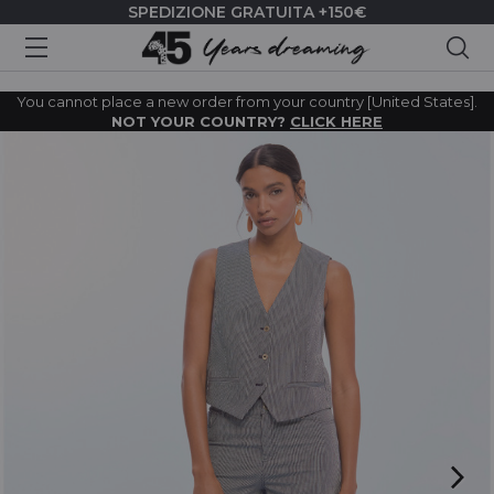
SPEDIZIONE GRATUITA +150€
Cer
You cannot place a new order from your country [United States].
NOT YOUR COUNTRY?
CLICK HERE