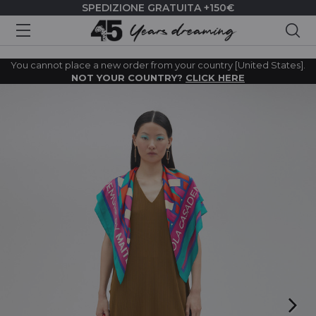
SPEDIZIONE GRATUITA +150€
Cer
You cannot place a new order from your country [United States].
NOT YOUR COUNTRY?
CLICK HERE