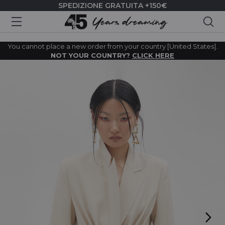
SPEDIZIONE GRATUITA +150€
Cer
You cannot place a new order from your country [United States].
NOT YOUR COUNTRY?
CLICK HERE