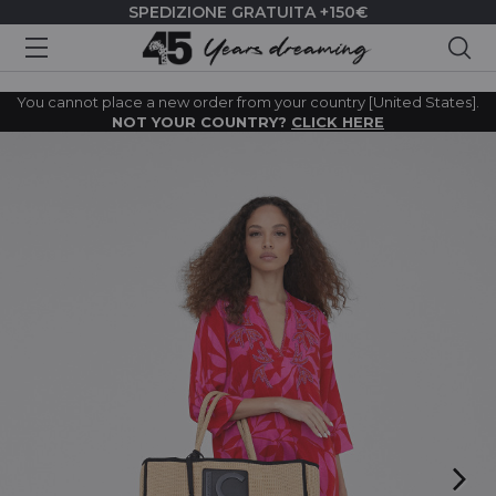
SPEDIZIONE GRATUITA +150€
Cer
You cannot place a new order from your country [United States].
NOT YOUR COUNTRY?
CLICK HERE