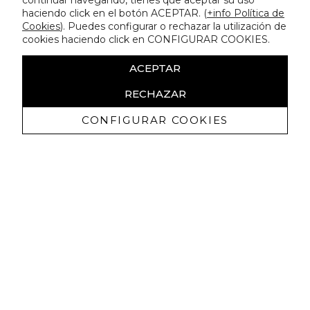
continuar navegando, tienes que aceptar su uso
haciendo click en el botón ACEPTAR. (
+info Política de
Cookies
). Puedes configurar o rechazar la utilización de
cookies haciendo click en CONFIGURAR COOKIES.
ACEPTAR
RECHAZAR
CONFIGURAR COOKIES
Ricevi promozioni esclusive e novità
Autorizzo a ricevere comunicazioni commerciali da Lola
Casademunt e confermo di aver letto
l'informativa sulla privacy
ISCRIVITI