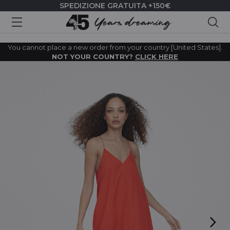
SPEDIZIONE GRATUITA +150€
Cer
You cannot place a new order from your country [United States].
NOT YOUR COUNTRY?
CLICK HERE