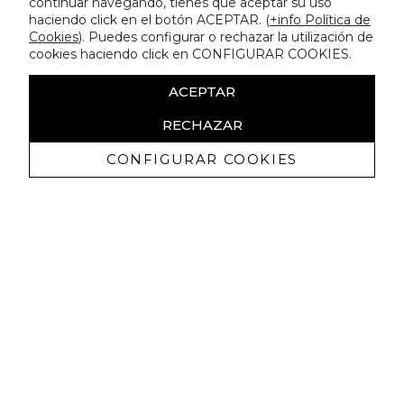
continuar navegando, tienes que aceptar su uso
haciendo click en el botón ACEPTAR. (
+info Política de
Cookies
). Puedes configurar o rechazar la utilización de
cookies haciendo click en CONFIGURAR COOKIES.
ACEPTAR
RECHAZAR
CONFIGURAR COOKIES
Ricevi promozioni esclusive e novità
Autorizzo a ricevere comunicazioni commerciali da Lola
Casademunt e confermo di aver letto
l'informativa sulla privacy
ISCRIVITI