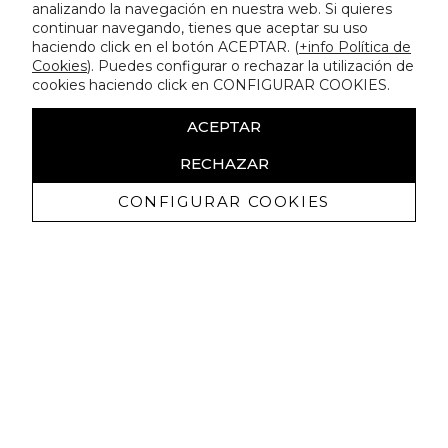
analizando la navegación en nuestra web. Si quieres
continuar navegando, tienes que aceptar su uso
haciendo click en el botón ACEPTAR. (
+info Política de
Cookies
). Puedes configurar o rechazar la utilización de
cookies haciendo click en CONFIGURAR COOKIES.
ACEPTAR
RECHAZAR
CONFIGURAR COOKIES
Ricevi promozioni esclusive e novità
Autorizzo a ricevere comunicazioni commerciali da Lola
Casademunt e confermo di aver letto
l'informativa sulla privacy
ISCRIVITI