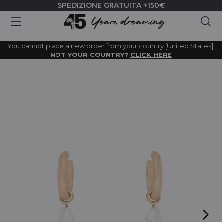
SPEDIZIONE GRATUITA +150€
Cer
You cannot place a new order from your country [United States].
NOT YOUR COUNTRY?
CLICK HERE