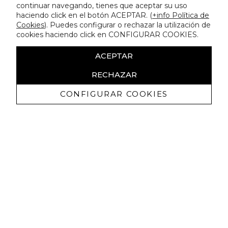
continuar navegando, tienes que aceptar su uso
haciendo click en el botón ACEPTAR. (
+info Política de
Cookies
). Puedes configurar o rechazar la utilización de
cookies haciendo click en CONFIGURAR COOKIES.
ACEPTAR
RECHAZAR
CONFIGURAR COOKIES
Ricevi promozioni esclusive e novità
Autorizzo a ricevere comunicazioni commerciali da Lola
Casademunt e confermo di aver letto
l'informativa sulla privacy
ISCRIVITI