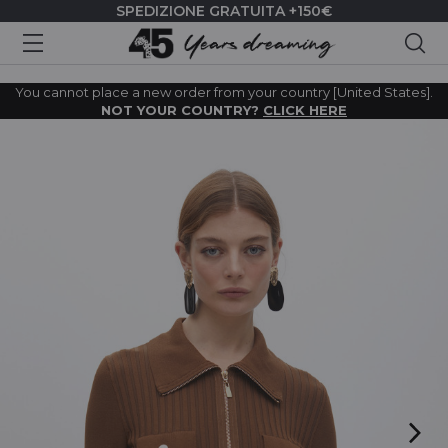
SPEDIZIONE GRATUITA +150€
Cer
You cannot place a new order from your country [United States].
NOT YOUR COUNTRY?
CLICK HERE