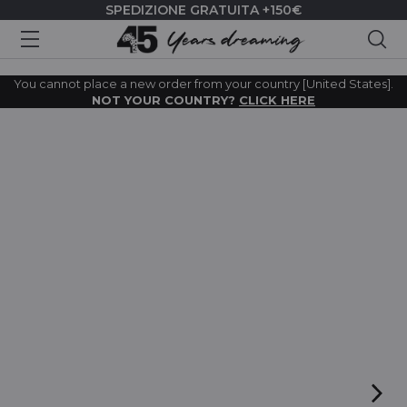
SPEDIZIONE GRATUITA +150€
Cer
You cannot place a new order from your country [United States].
NOT YOUR COUNTRY?
CLICK HERE