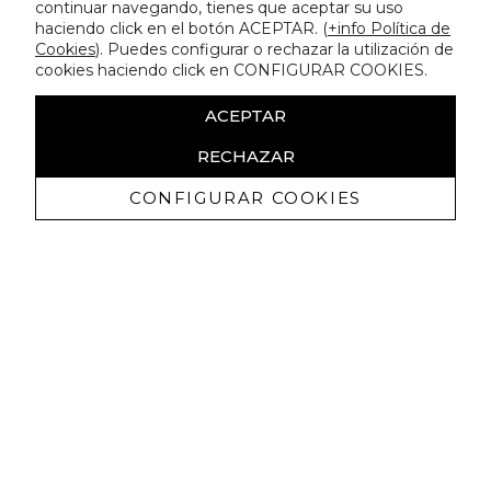
continuar navegando, tienes que aceptar su uso
haciendo click en el botón ACEPTAR. (
+info Política de
Cookies
). Puedes configurar o rechazar la utilización de
cookies haciendo click en CONFIGURAR COOKIES.
ACEPTAR
RECHAZAR
CONFIGURAR COOKIES
Ricevi promozioni esclusive e novità
Autorizzo a ricevere comunicazioni commerciali da Lola
Casademunt e confermo di aver letto
l'informativa sulla privacy
ISCRIVITI