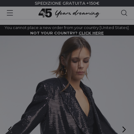
SPEDIZIONE GRATUITA +150€
Cer
You cannot place a new order from your country [United States].
NOT YOUR COUNTRY?
CLICK HERE