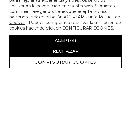
para mejorar tu experiencia y nuestros servicios,
analizando la navegación en nuestra web. Si quieres
continuar navegando, tienes que aceptar su uso
haciendo click en el botón ACEPTAR. (
+info Política de
Cookies
). Puedes configurar o rechazar la utilización de
cookies haciendo click en CONFIGURAR COOKIES.
ACEPTAR
RECHAZAR
CONFIGURAR COOKIES
Ricevi promozioni esclusive e novità
Autorizzo a ricevere comunicazioni commerciali da Lola
Casademunt e confermo di aver letto
l'informativa sulla privacy