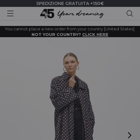
SPEDIZIONE GRATUITA +150€
Cer
You cannot place a new order from your country [United States].
NOT YOUR COUNTRY?
CLICK HERE