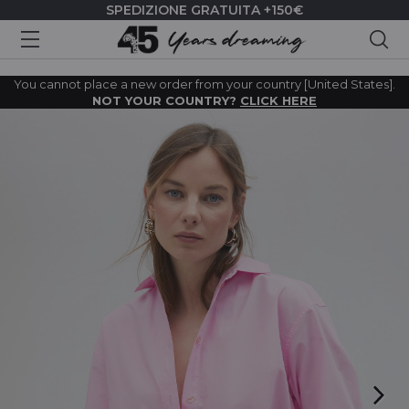
SPEDIZIONE GRATUITA +150€
Cer
You cannot place a new order from your country [United States].
NOT YOUR COUNTRY?
CLICK HERE