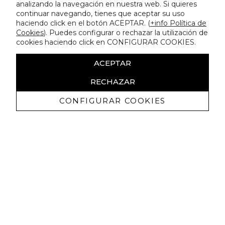
analizando la navegación en nuestra web. Si quieres
continuar navegando, tienes que aceptar su uso
haciendo click en el botón ACEPTAR. (
+info Política de
Cookies
). Puedes configurar o rechazar la utilización de
cookies haciendo click en CONFIGURAR COOKIES.
ACEPTAR
RECHAZAR
CONFIGURAR COOKIES
Ricevi promozioni esclusive e novità
Autorizzo a ricevere comunicazioni commerciali da Lola
Casademunt e confermo di aver letto
l'informativa sulla privacy
ISCRIVITI