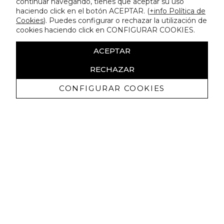
continuar navegando, tienes que aceptar su uso
haciendo click en el botón ACEPTAR. (
+info Política de
Cookies
). Puedes configurar o rechazar la utilización de
cookies haciendo click en CONFIGURAR COOKIES.
ACEPTAR
RECHAZAR
CONFIGURAR COOKIES
Ricevi promozioni esclusive e novità
Autorizzo a ricevere comunicazioni commerciali da Lola
Casademunt e confermo di aver letto
l'informativa sulla privacy
ISCRIVITI