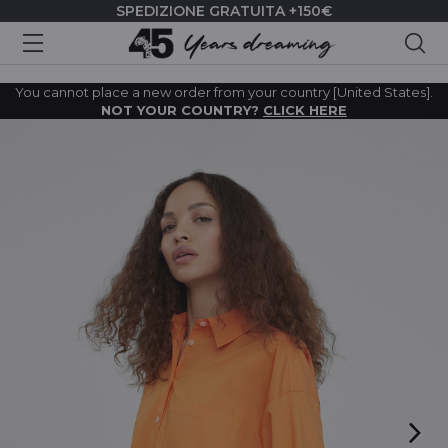
SPEDIZIONE GRATUITA +150€
Cer
You cannot place a new order from your country [United States].
NOT YOUR COUNTRY?
CLICK HERE