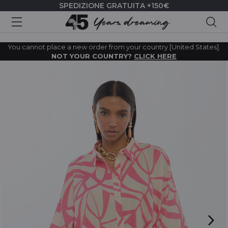
SPEDIZIONE GRATUITA +150€
Cer
You cannot place a new order from your country [United States].
NOT YOUR COUNTRY?
CLICK HERE