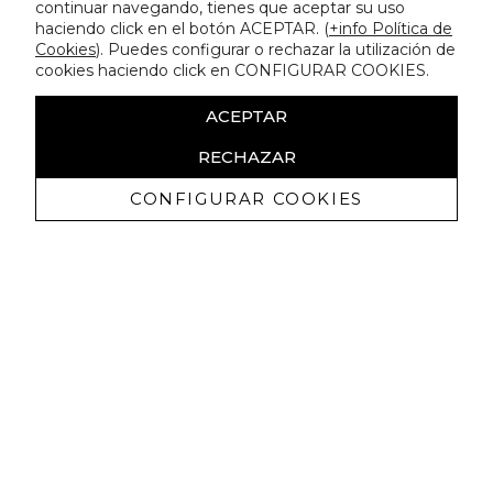
continuar navegando, tienes que aceptar su uso
haciendo click en el botón ACEPTAR. (
+info Política de
Cookies
). Puedes configurar o rechazar la utilización de
cookies haciendo click en CONFIGURAR COOKIES.
ACEPTAR
RECHAZAR
CONFIGURAR COOKIES
Ricevi promozioni esclusive e novità
Autorizzo a ricevere comunicazioni commerciali da Lola
Casademunt e confermo di aver letto
l'informativa sulla privacy
ISCRIVITI