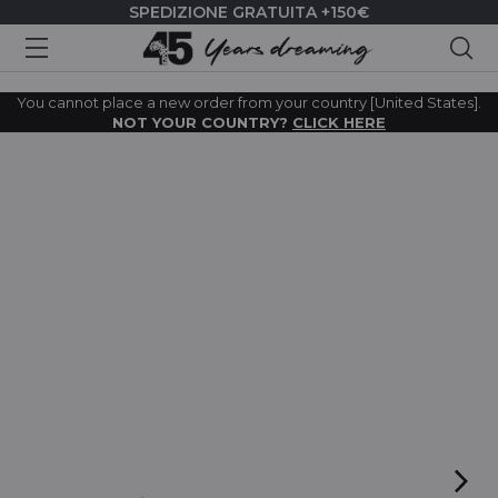
SPEDIZIONE GRATUITA +150€
Cer
You cannot place a new order from your country [United States].
NOT YOUR COUNTRY?
CLICK HERE