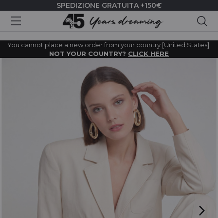
SPEDIZIONE GRATUITA +150€
Cer
You cannot place a new order from your country [United States].
NOT YOUR COUNTRY?
CLICK HERE