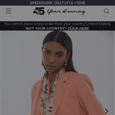
SPEDIZIONE GRATUITA +150€
Cer
You cannot place a new order from your country [United States].
NOT YOUR COUNTRY?
CLICK HERE