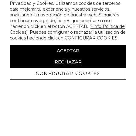
Privacidad y Cookies. Utilizamos cookies de terceros
para mejorar tu experiencia y nuestros servicios,
analizando la navegación en nuestra web. Si quieres
continuar navegando, tienes que aceptar su uso
haciendo click en el botón ACEPTAR. (
+info Política de
Cookies
). Puedes configurar o rechazar la utilización de
cookies haciendo click en CONFIGURAR COOKIES.
ACEPTAR
RECHAZAR
CONFIGURAR COOKIES
Ricevi promozioni esclusive e novità
Autorizzo a ricevere comunicazioni commerciali da Lola
Casademunt e confermo di aver letto
l'informativa sulla privacy