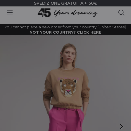
SPEDIZIONE GRATUITA +150€
Cer
You cannot place a new order from your country [United States].
NOT YOUR COUNTRY?
CLICK HERE