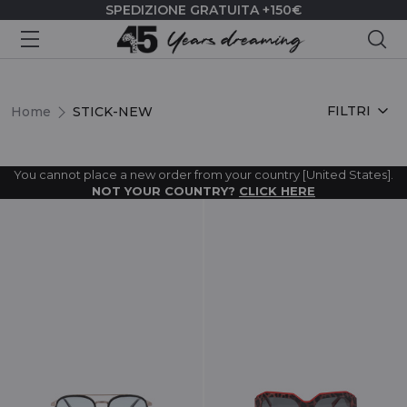
SPEDIZIONE GRATUITA +150€
Cer
STICK-NEW
FILTRI
Home
STICK-NEW
You cannot place a new order from your country [United States].
NOT YOUR COUNTRY?
CLICK HERE