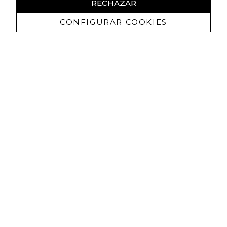
RECHAZAR
CONFIGURAR COOKIES
Ricevi promozioni esclusive e novità
Autorizzo a ricevere comunicazioni commerciali da Lola
Casademunt e confermo di aver letto
l'informativa sulla privacy
ISCRIVITI
Puoi annullare l'iscrizione in ogni momenti. A questo scopo, cerca le info di
contatto nelle note legali.