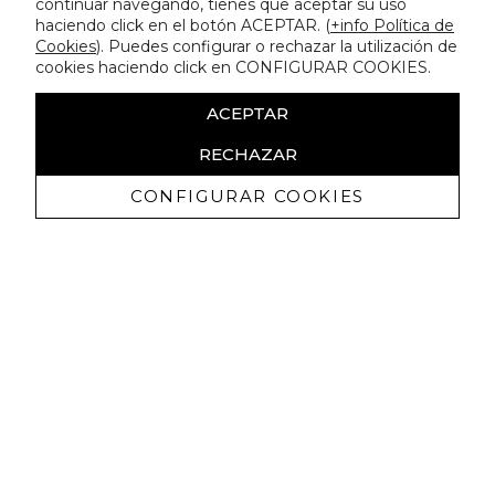
continuar navegando, tienes que aceptar su uso
haciendo click en el botón ACEPTAR. (
+info Política de
Cookies
). Puedes configurar o rechazar la utilización de
cookies haciendo click en CONFIGURAR COOKIES.
ACEPTAR
RECHAZAR
CONFIGURAR COOKIES
Recibe nuestras promociones
exclusivas y novedades
Autorizo a recibir comunicaciones comerciales de Lola
Casademunt y confirmo haber leído la
política de privacidad
SUSCRIBIRME