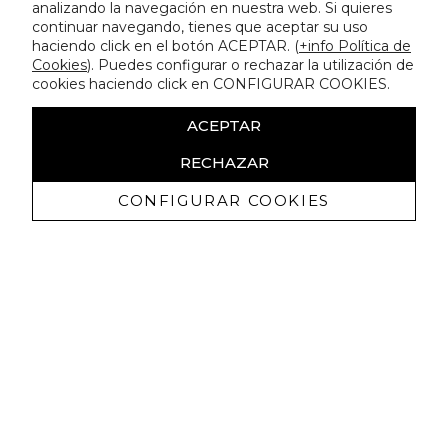
analizando la navegación en nuestra web. Si quieres
continuar navegando, tienes que aceptar su uso
haciendo click en el botón ACEPTAR. (
+info Política de
Cookies
). Puedes configurar o rechazar la utilización de
cookies haciendo click en CONFIGURAR COOKIES.
ACEPTAR
RECHAZAR
CONFIGURAR COOKIES
Recibe nuestras promociones
exclusivas y novedades
Autorizo a recibir comunicaciones comerciales de Lola
Casademunt y confirmo haber leído la
política de privacidad