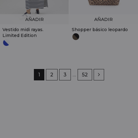
AÑADIR
AÑADIR
Vestido midi rayas.
Shopper básico leopardo
Limited Edition
Página
1
Página
2
Página
3
…
Página
52
Siguiente