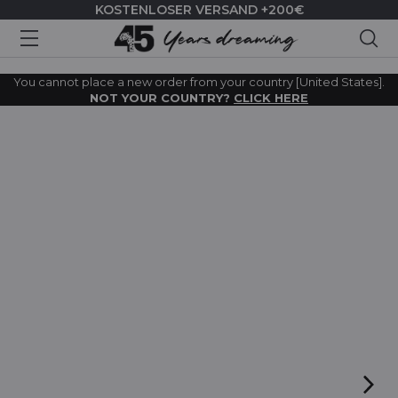
KOSTENLOSER VERSAND +200€
Suc
You cannot place a new order from your country [United States].
NOT YOUR COUNTRY?
CLICK HERE