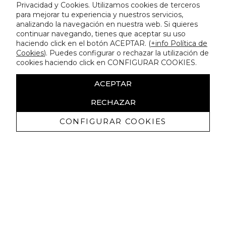
Privacidad y Cookies. Utilizamos cookies de terceros
para mejorar tu experiencia y nuestros servicios,
analizando la navegación en nuestra web. Si quieres
continuar navegando, tienes que aceptar su uso
haciendo click en el botón ACEPTAR. (
+info Política de
Cookies
). Puedes configurar o rechazar la utilización de
cookies haciendo click en CONFIGURAR COOKIES.
ACEPTAR
RECHAZAR
CONFIGURAR COOKIES
Erhalten Sie exklusive Angebote und
Neuigkeiten
Ich bin damit einverstanden, kommerzielle Mitteilungen von
Lola Casademunt zu erhalten und bestätige, dass ich die