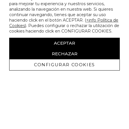
para mejorar tu experiencia y nuestros servicios,
analizando la navegación en nuestra web. Si quieres
continuar navegando, tienes que aceptar su uso
haciendo click en el botón ACEPTAR. (
+info Política de
Cookies
). Puedes configurar o rechazar la utilización de
cookies haciendo click en CONFIGURAR COOKIES.
ACEPTAR
RECHAZAR
CONFIGURAR COOKIES
Erhalten Sie exklusive Angebote und
Neuigkeiten
Ich bin damit einverstanden, kommerzielle Mitteilungen von
Lola Casademunt zu erhalten und bestätige, dass ich die
gelesen habe.
Datenschutzrichtlinie