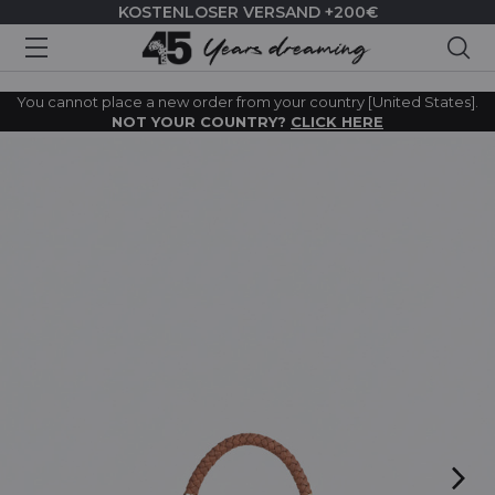
KOSTENLOSER VERSAND +200€
Suc
You cannot place a new order from your country [United States].
NOT YOUR COUNTRY?
CLICK HERE