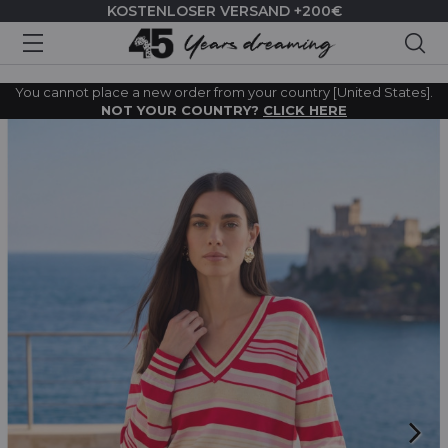
KOSTENLOSER VERSAND +200€
Suc
You cannot place a new order from your country [United States].
NOT YOUR COUNTRY?
CLICK HERE