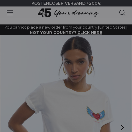
KOSTENLOSER VERSAND +200€
Suc
You cannot place a new order from your country [United States].
NOT YOUR COUNTRY?
CLICK HERE