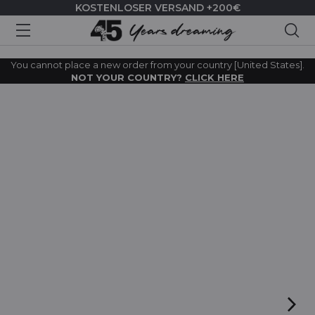
KOSTENLOSER VERSAND +200€
Suc
You cannot place a new order from your country [United States].
NOT YOUR COUNTRY?
CLICK HERE