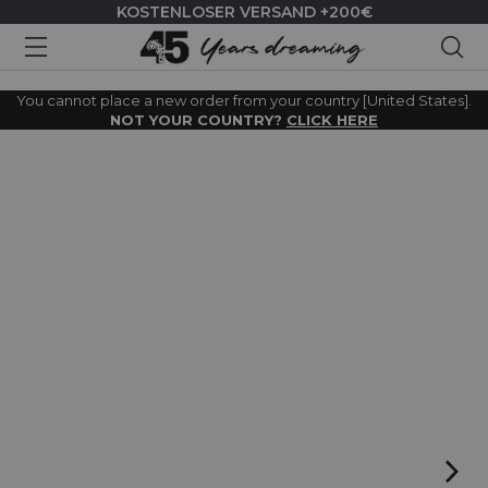
KOSTENLOSER VERSAND +200€
Suc
You cannot place a new order from your country [United States].
NOT YOUR COUNTRY?
CLICK HERE