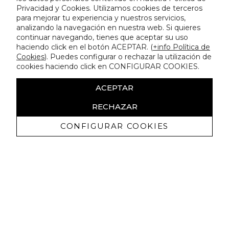
Privacidad y Cookies. Utilizamos cookies de terceros
para mejorar tu experiencia y nuestros servicios,
analizando la navegación en nuestra web. Si quieres
continuar navegando, tienes que aceptar su uso
haciendo click en el botón ACEPTAR. (
+info Política de
Cookies
). Puedes configurar o rechazar la utilización de
cookies haciendo click en CONFIGURAR COOKIES.
ACEPTAR
RECHAZAR
CONFIGURAR COOKIES
Erhalten Sie exklusive Angebote und
Neuigkeiten
Ich bin damit einverstanden, kommerzielle Mitteilungen von
Lola Casademunt zu erhalten und bestätige, dass ich die