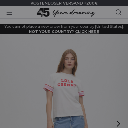
KOSTENLOSER VERSAND +200€
Suc
You cannot place a new order from your country [United States].
NOT YOUR COUNTRY?
CLICK HERE