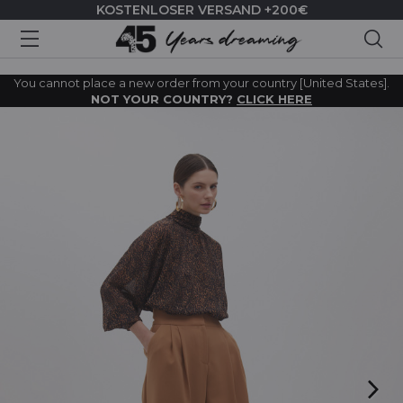
KOSTENLOSER VERSAND +200€
Suc
You cannot place a new order from your country [United States].
NOT YOUR COUNTRY?
CLICK HERE