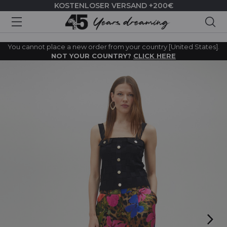
KOSTENLOSER VERSAND +200€
Suc
You cannot place a new order from your country [United States].
NOT YOUR COUNTRY?
CLICK HERE