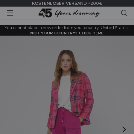
KOSTENLOSER VERSAND +200€
Suc
You cannot place a new order from your country [United States].
NOT YOUR COUNTRY?
CLICK HERE