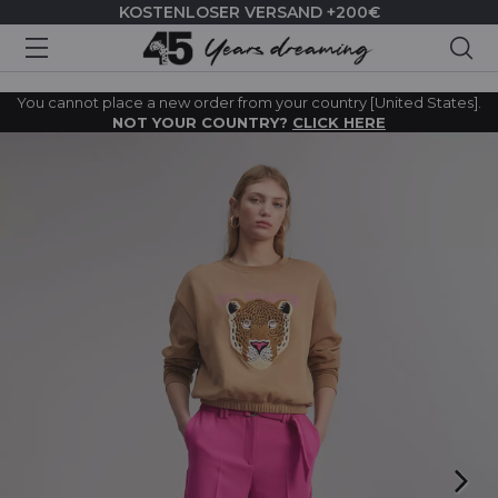
KOSTENLOSER VERSAND +200€
Suc
You cannot place a new order from your country [United States].
NOT YOUR COUNTRY?
CLICK HERE