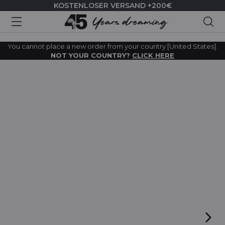
KOSTENLOSER VERSAND +200€
Suc
You cannot place a new order from your country [United States].
NOT YOUR COUNTRY?
CLICK HERE