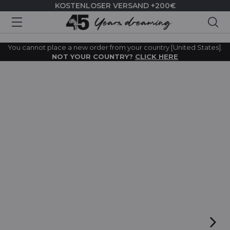
KOSTENLOSER VERSAND +200€
Suc
You cannot place a new order from your country [United States].
NOT YOUR COUNTRY?
CLICK HERE