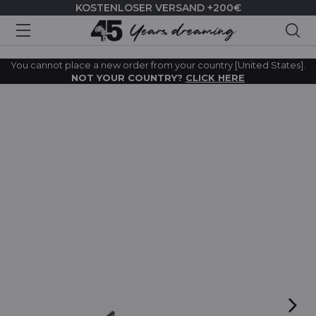
KOSTENLOSER VERSAND +200€
Suc
You cannot place a new order from your country [United States].
NOT YOUR COUNTRY?
CLICK HERE