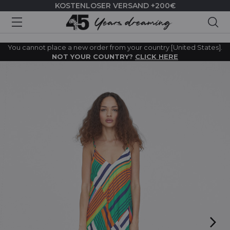
KOSTENLOSER VERSAND +200€
Suc
You cannot place a new order from your country [United States].
NOT YOUR COUNTRY?
CLICK HERE