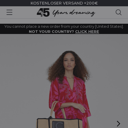
KOSTENLOSER VERSAND +200€
Suc
You cannot place a new order from your country [United States].
NOT YOUR COUNTRY?
CLICK HERE