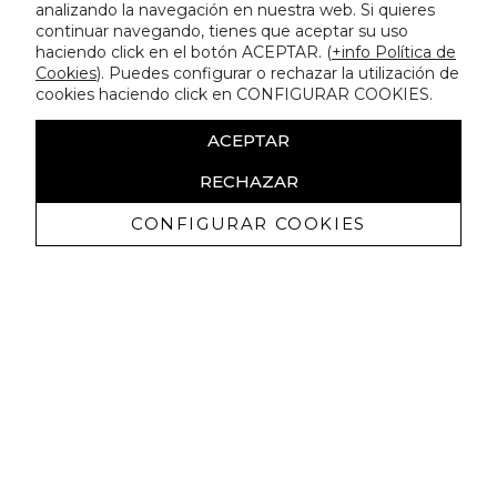
analizando la navegación en nuestra web. Si quieres
continuar navegando, tienes que aceptar su uso
haciendo click en el botón ACEPTAR. (
+info Política de
Cookies
). Puedes configurar o rechazar la utilización de
cookies haciendo click en CONFIGURAR COOKIES.
ACEPTAR
RECHAZAR
CONFIGURAR COOKIES
Erhalten Sie exklusive Angebote und
Neuigkeiten
Ich bin damit einverstanden, kommerzielle Mitteilungen von
Lola Casademunt zu erhalten und bestätige, dass ich die
gelesen habe.
Datenschutzrichtlinie