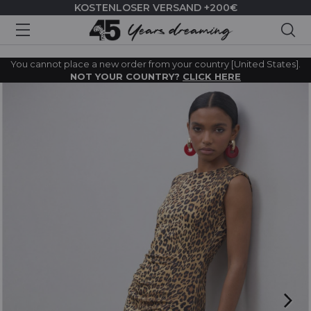
KOSTENLOSER VERSAND +200€
Suc
You cannot place a new order from your country [United States].
NOT YOUR COUNTRY?
CLICK HERE