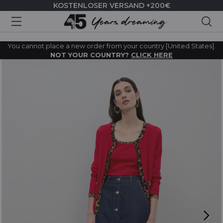
KOSTENLOSER VERSAND +200€
Suc
You cannot place a new order from your country [United States].
NOT YOUR COUNTRY?
CLICK HERE