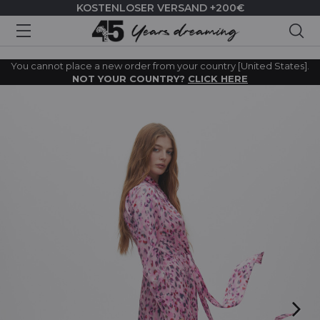
KOSTENLOSER VERSAND +200€
Suc
You cannot place a new order from your country [United States].
NOT YOUR COUNTRY?
CLICK HERE