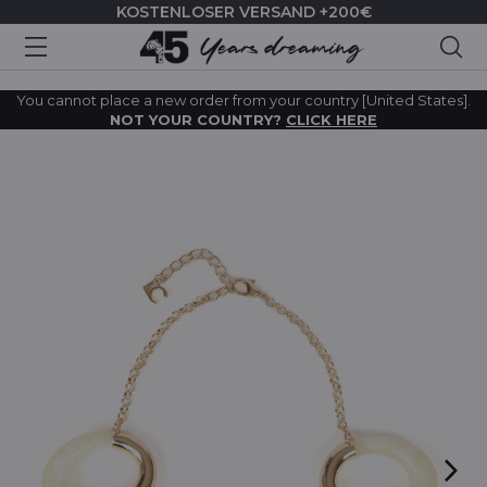
KOSTENLOSER VERSAND +200€
Suc
You cannot place a new order from your country [United States].
NOT YOUR COUNTRY?
CLICK HERE