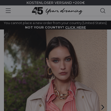
KOSTENLOSER VERSAND +200€
Suc
You cannot place a new order from your country [United States].
NOT YOUR COUNTRY?
CLICK HERE